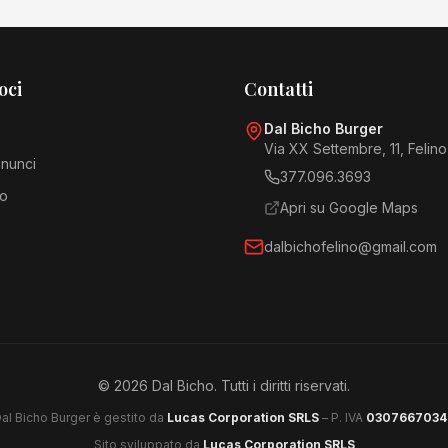
oci
Contatti
Dal Bicho Burger
Via XX Settembre, 11, Felino
nunci
377.096.3693
mo
Apri su Google Maps
dalbichofelino@gmail.com
©
2026
Dal Bicho. Tutti i diritti riservati.
al Bicho Burger è gestito da
Lucas Corporation SRLS
– P. IVA
0307667034
Sito sviluppato da
Lucas Corporation SRLS